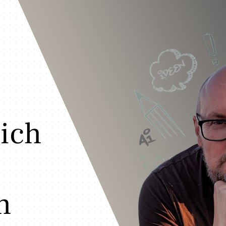
 ich
h